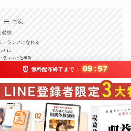
目次
と特徴
リーランスになれる
ルとは
ーランスの仕事例
09:56
具体的なステップ
⏰
無料配布終了まで：
ンドセット