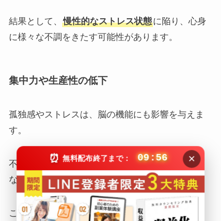
結果として、
慢性的なストレス状態
に陥り、心身
に様々な不調をきたす可能性があります。
集中力や生産性の低下
孤独感やストレスは、脳の機能にも影響を与えま
す。
×
⏰
09:55
無料配布終了まで：
不安や憂鬱な気持ちが続くと、思考がネガティブ
な方向に偏りがちです。
これにより、一つのことに集中する力が低下し、