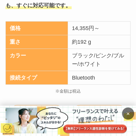
も、すぐに対応可能です。
価格
14,355円～
重さ
約192 g
カラー
ブラック/ピンク/ブル
ー/ホワイト
接続タイプ
‎Bluetooth
※金額は税込
×
Amazon商品ペー
楽天商品ページ
ジはこちら
はこちら