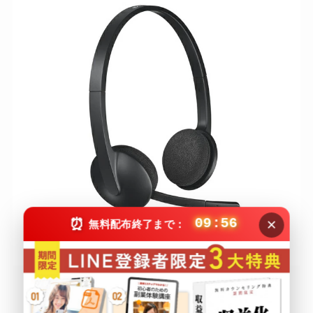
×
⏰
09:55
無料配布終了まで：
引用：
ロジクール H340R