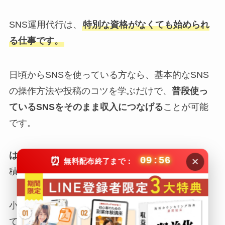
SNS運用代行は、
特別な資格がなくても始められ
る仕事です。
日頃からSNSを使っている方なら、基本的なSNS
の操作方法や投稿のコツを学ぶだけで、
普段使っ
ているSNSをそのまま収入につなげる
ことが可能
です。
はじめは自分のSNSアカウントで実践
し、経験を
×
⏰
09:55
無料配布終了まで：
積むとよいでしょう。
小規模な案件から始めて徐々にスキルを向上させ
ていくと、大きな案件も獲得できるようになりま