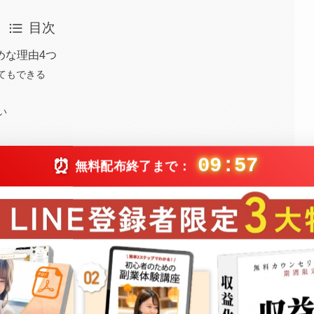
目次
めな理由4つ
てもできる
い
09:56
⏰
無料配布終了まで：
のステップ