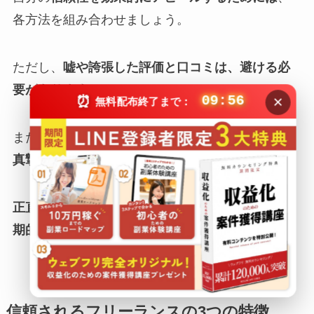
各方法を組み合わせましょう。
ただし、
嘘や誇張した評価と口コミは、避ける必
要があります。
×
⏰
09:55
無料配布終了まで：
また、ネガティブな評価・口コミがある場合は、
真摯な対応が重要
です。
正直で誠実な姿勢と行動
は、クライアントとの
長
期的な信頼関係の構築につながります
。
信頼されるフリーランスの3つの特徴