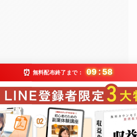
09:56
⏰
無料配布終了まで：
と
する