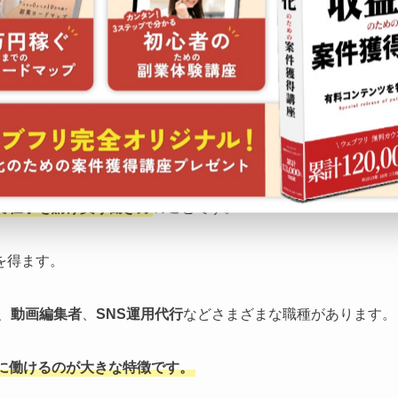
もっと見る
で仕事を請け負う働き方
のことです。
を得ます。
、
動画編集者
、
SNS運用代行
などさまざまな職種があります。
に働けるのが大きな特徴です。