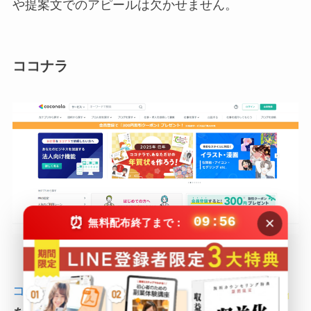
や提案文でのアピールは欠かせません。
ココナラ
×
⏰
09:55
無料配布終了まで：
引用：
ココナラ
ココナラ
は、
個人の得意分野を生かしてサービス