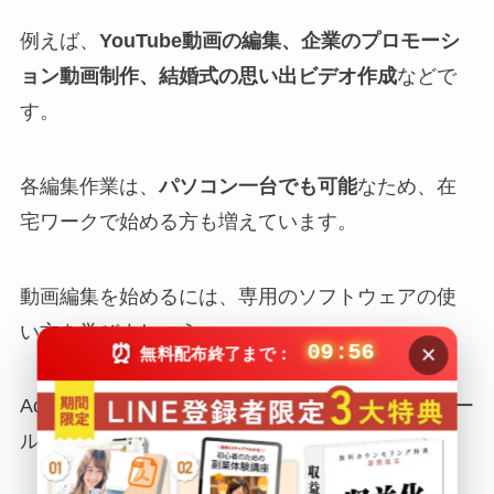
例えば、
YouTube動画の編集、企業のプロモーシ
ョン動画制作、結婚式の思い出ビデオ作成
などで
す。
各編集作業は、
パソコン一台でも可能
なため、在
宅ワークで始める方も増えています。
動画編集を始めるには、専用のソフトウェアの使
い方を学びましょう。
×
⏰
09:55
無料配布終了まで：
Adobe Premiere ProやFinal Cut Proなどの人気ツー
ルから、初心者向けの無料ソフトもあります。