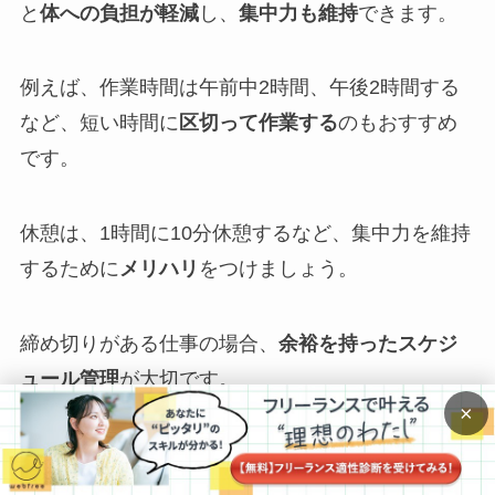
と
体への負担が軽減
し、
集中力も維持
できます。
例えば、作業時間は午前中2時間、午後2時間する
など、短い時間に
区切って作業する
のもおすすめ
です。
休憩は、1時間に10分休憩するなど、集中力を維持
するために
メリハリ
をつけましょう。
締め切りがある仕事の場合、
余裕を持ったスケジ
ュール管理
が大切です。
×
例えば、予定外の体調不良や通院に備えて、
納品
予定日の2～3日前
には作業を終えられるよう計画