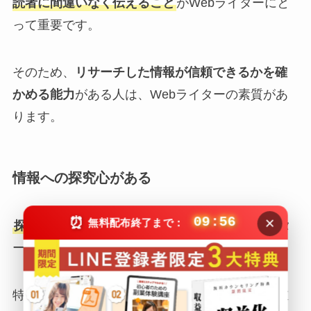
読者に間違いなく伝えること
がWebライターにと
って重要です。
そのため、
リサーチした情報が信頼できるかを確
かめる能力
がある人は、Webライターの素質があ
ります。
情報への探究心がある
×
⏰
09:55
無料配布終了まで：
探求心があり、リサーチ力がある
人はWebライタ
ーに向いてるといえます。
特にSEO記事では「網羅性」と「一次情報」が重