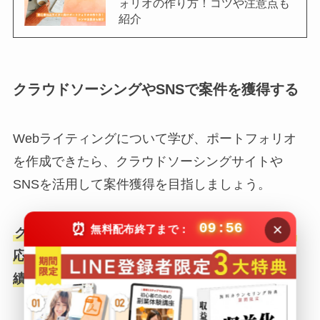
ォリオの作り方！コツや注意点も
紹介
クラウドソーシングやSNSで案件を獲得する
Webライティングについて学び、ポートフォリオ
を作成できたら、クラウドソーシングサイトや
SNSを活用して案件獲得を目指しましょう。
×
⏰
09:55
無料配布終了まで：
クラウドソーシングサイトには、実績がなくても
応募できる案件が多く、未経験者でも少しずつ実
績を積み上げることが可能です。