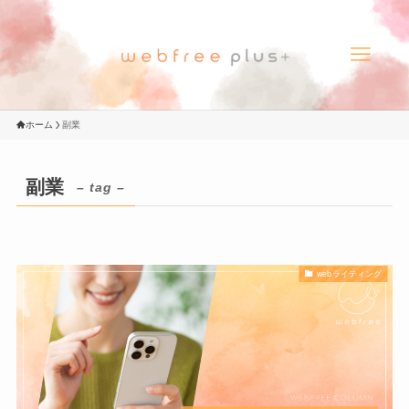
ホーム
副業
副業
– tag –
webライティング