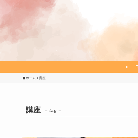
ホーム
講座
講座
– tag –